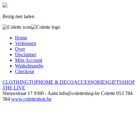
Bezig met laden
Home
Verkennen
Over
Disclaimer
Mijn Account
Winkelmandje
Checkout
CLOTHING
TOP
HOME & DECO
ACCESSORIES
GIFTS
SHOP
THE LIVE
Nieuwstraat 17
9300 - Aalst
info@coletteshop.be
Colette
053 784
584
www.coletteshop.be