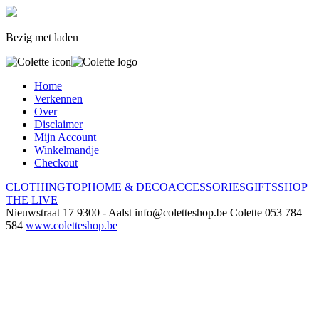
Bezig met laden
Home
Verkennen
Over
Disclaimer
Mijn Account
Winkelmandje
Checkout
CLOTHING
TOP
HOME & DECO
ACCESSORIES
GIFTS
SHOP
THE LIVE
Nieuwstraat 17
9300 - Aalst
info@coletteshop.be
Colette
053 784
584
www.coletteshop.be